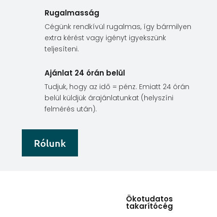
Rugalmasság
Cégünk rendkívül rugalmas, így bármilyen
extra kérést vagy igényt igyekszünk
teljesíteni.
Ajánlat 24 órán belül
Tudjuk, hogy az idő = pénz. Emiatt 24 órán
belül küldjük árajánlatunkat (helyszíni
felmérés után).
Rólunk
Ökotudatos
takarítócég