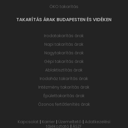
ÖKO takarítás
TAKARÍTÁS ÁRAK BUDAPESTEN ÉS VIDÉKEN
Irodatakarítás árak
Napi takarítás árak
Nagytakarítás árak
Gépi takarítás árak
Ablaktisztítás árak
Irodaház takarítás árak
Intézmény takarítás árak
Épülettakarítás árak
Ózonos fertőtlenítés árak
Kapcsolat
|
Karrier
|
Üzemeltető
|
Adatkezelési
tájékoztató
|
ÁSZF