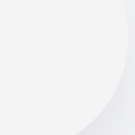
Az ózonos fertőtlenítés korszerű és hatékony megoldást
kínál az irodák mélyreható tisztítására. Nemcsak a
felületeket, hanem a levegőt és a nehezen hozzáférhető
területeket is fertőtleníti, miközben hozzájárul az
egészségesebb és komfortosabb munkakörnyezet
kialakításához.