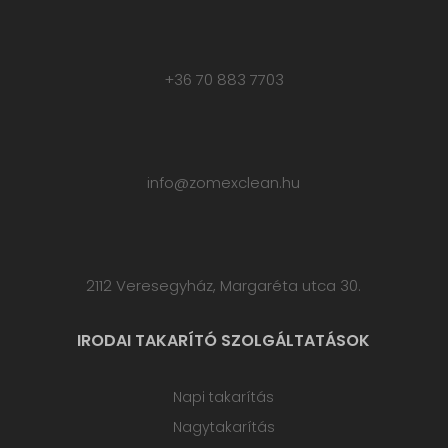
+36 70 883 7703
info@zomexclean.hu
2112 Veresegyház, Margaréta utca 30.
IRODAI TAKARÍTÓ SZOLGÁLTATÁSOK
Napi takarítás
Nagytakarítás