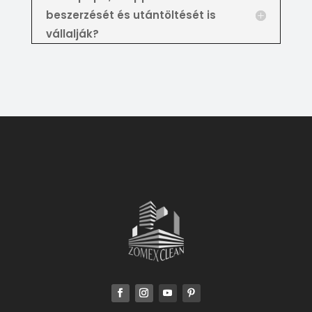
beszerzését és utántöltését is
vállalják?