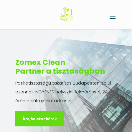
Zomex Clean
Partner a tisztaságban
Patikatisztaságú takarítás Budapesten belül
azonnali INGYENES helyszíni felméréssel, 24
órán belüli ajánlatadással.
Árajánlatot kérek