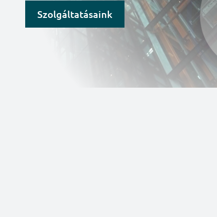
Szolgáltatásaink
Irodaház- és Irodatakarítás
Intézmény takarítás
Ózonos fertőtlenítés