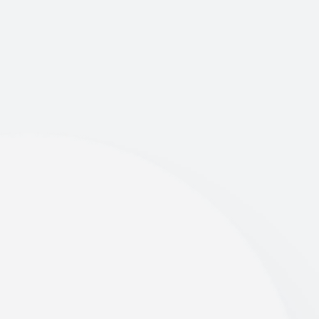
Az építkezések és felújítások után jelentős mennyiségű por,
szennyeződés és hulladék maradhat vissza, amelyek
eltávolítása speciális eszközöket és szakértelmet igényel. A
professzionális ipari takarítás biztosítja a tiszta, higiénikus
és használatra kész környezetet, miközben megóvja az új
felületeket a sérülésektől.