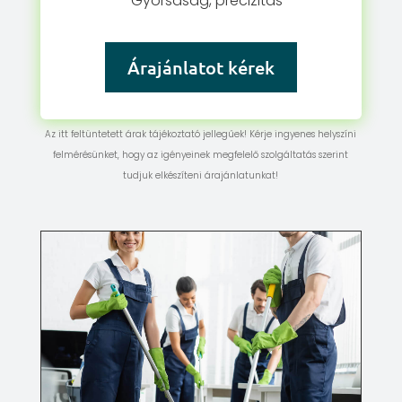
Gyorsaság, precizitás
Árajánlatot kérek
Az itt feltüntetett árak tájékoztató jellegűek! Kérje ingyenes helyszíni
felmérésünket, hogy az igényeinek megfelelő szolgáltatás szerint
tudjuk elkészíteni árajánlatunkat!