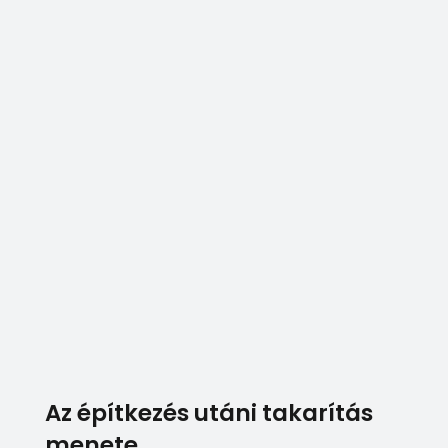
Egy építkezés után általában a por jelenti a
legnagyobb problémát. Gondosan figyelünk
arra, hogy az utolsó porszemet is eltüntessük az
épületből.
Fertőtlenítés
Nem szabad megfeledkezni az átadott épület
fertőtlenítéséről sem. Igény esetén akár ózonos
fertőtlenítést is alkalmazunk.
Az építkezés utáni takarítás
menete