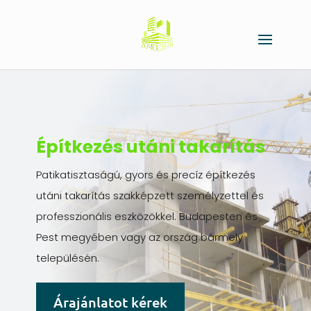
Építkezés utáni takarítás
Patikatisztaságú, gyors és precíz építkezés
utáni takarítás szakképzett személyzettel és
professzionális eszközökkel. Budapesten és
Pest megyében vagy az ország bármely
településén.
Árajánlatot kérek