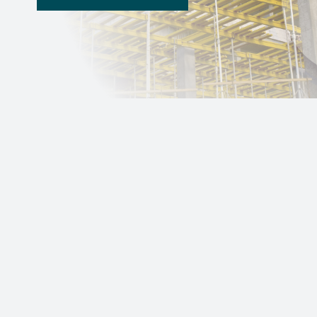
Kulcsrakész megoldások
Akár lakóházról, akár egy irodaházról beszélünk,
az építkezés minden esetben egy teljes körű,
alapos takarítással ér véget. Kevesen
gondolnak bele, hogy milyen jelentőségű az
építkezés utáni takarítás, főleg egy nagyobb
épület átadása után. Szolgáltatásunk kiterjed az
építkezés „maradványainak” eltakarítására, az