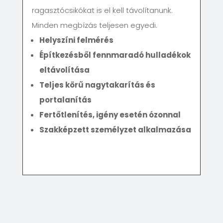
ragasztócsikókat is el kell távolítanunk.
Minden megbízás teljesen egyedi.
Helyszíni felmérés
Építkezésből fennmaradó hulladékok
eltávolítása
Teljes körű nagytakarítás és
portalanítás
Fertőtlenítés, igény esetén ózonnal
Szakképzett személyzet alkalmazása