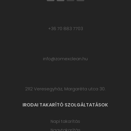
+36 70 883 7703
info@zomexclean.hu
2112 Veresegyház, Margaréta utca 30.
IRODAI TAKARÍTÓ SZOLGÁLTATÁSOK
Napi takarítás
Nagytakarítás