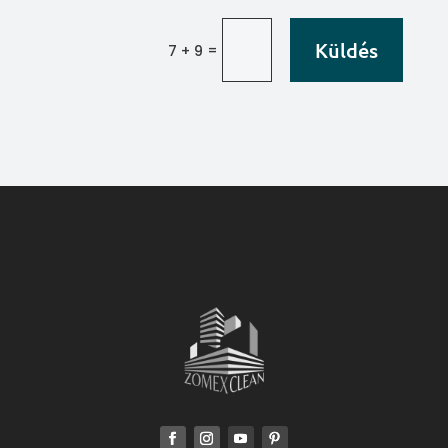
Küldés
=
7 + 9