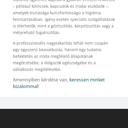
– például kilincsek, kapcsolók és irodai eszközök –,
amelyek tisztasága kulcsfontosságú a higiénia
fenntartásában. Igény esetén speciális szolgáltatások
is elérhetők, mint a gőztisztítás, kárpittisztítás vagy a
mélyreható fugatisztítás.
A professzionális nagytakarítás tehát nem csupán
egy egyszerű beavatkozás, hanem egy tudatos
befektetés az iroda megfelelő állapotának
megőrzésébe, a dolgozók egészségébe és a
vállalkozás megítélésébe.
Amennyiben kérdése van,
keressen minket
bizalommal
!