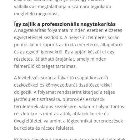
vállalkozás megtalálhatja a számára leginkább
megfelelő megoldást.
Így zajlik a professzionális nagytakarítás
A nagytakarítás folyamata minden esetben előzetes
egyeztetéssel kezdődik. A helyszíni felmérés során
pontos képet kapunk az iroda méretéről, állapotáról
és az egyedi igényekről. Ez alapján készül el egy
részletes, átlátható árajánlat, amely minden
felmerülő költséget tartalmaz.
A kivitelezés során a takarító csapat korszerű
eszközökkel és környezetbarát tisztítószerekkel
dolgozik. A folyamat rendszerint kiterjed a teljes
járófelület tisztítására, bútorok és eszközök
területének alapos kezelésére, valamint olyan fontos
részletekre is mint az ajtók, ablakok kerete és
üvegfelületei, valamint a légtechnikai berendezések
burkolata és rácsos felületei.
Különös figyelmet kapnak a gyakran érintett felületek