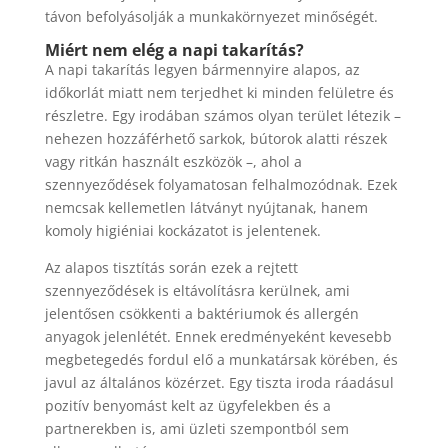
távon befolyásolják a munkakörnyezet minőségét.
Miért nem elég a napi takarítás?
A napi takarítás legyen bármennyire alapos, az
időkorlát miatt nem terjedhet ki minden felületre és
részletre. Egy irodában számos olyan terület létezik –
nehezen hozzáférhető sarkok, bútorok alatti részek
vagy ritkán használt eszközök –, ahol a
szennyeződések folyamatosan felhalmozódnak. Ezek
nemcsak kellemetlen látványt nyújtanak, hanem
komoly higiéniai kockázatot is jelentenek.
Az alapos tisztítás során ezek a rejtett
szennyeződések is eltávolításra kerülnek, ami
jelentősen csökkenti a baktériumok és allergén
anyagok jelenlétét. Ennek eredményeként kevesebb
megbetegedés fordul elő a munkatársak körében, és
javul az általános közérzet. Egy tiszta iroda ráadásul
pozitív benyomást kelt az ügyfelekben és a
partnerekben is, ami üzleti szempontból sem