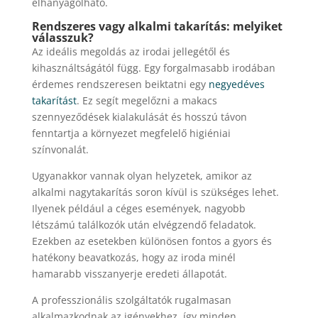
elhanyagolható.
Rendszeres vagy alkalmi takarítás: melyiket
válasszuk?
Az ideális megoldás az irodai jellegétől és
kihasználtságától függ. Egy forgalmasabb irodában
érdemes rendszeresen beiktatni egy
negyedéves
takarítást
. Ez segít megelőzni a makacs
szennyeződések kialakulását és hosszú távon
fenntartja a környezet megfelelő higiéniai
színvonalát.
Ugyanakkor vannak olyan helyzetek, amikor az
alkalmi nagytakarítás soron kívül is szükséges lehet.
Ilyenek például a céges események, nagyobb
létszámú találkozók után elvégzendő feladatok.
Ezekben az esetekben különösen fontos a gyors és
hatékony beavatkozás, hogy az iroda minél
hamarabb visszanyerje eredeti állapotát.
A professzionális szolgáltatók rugalmasan
alkalmazkodnak az igényekhez, így minden