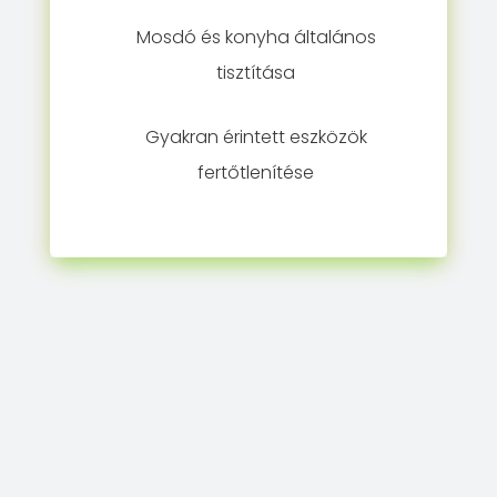
Mosdó és konyha általános
tisztítása
Gyakran érintett eszközök
fertőtlenítése
Napi takarítás
Egy iroda napi működése során
számtalan eszköz, bútor és tárgy