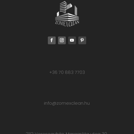
+36 70 883 7703
info@zomexclean.hu
2112 Veresegyház, Margaréta utca 30.