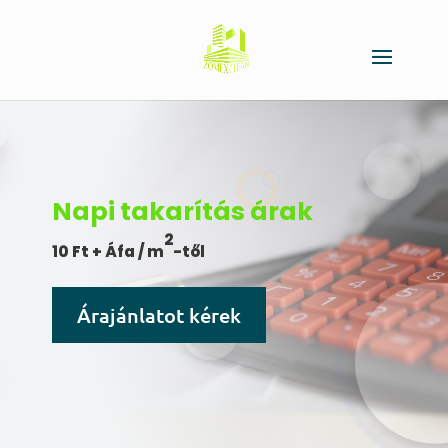
Napi takarítás árak
2
10 Ft + Áfa / m
-től
Árajánlatot kérek