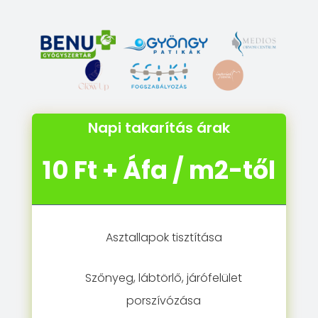
Napi takarítás árak
10 Ft + Áfa / m2-től
Asztallapok tisztítása
Szőnyeg, lábtörlő, járófelület
porszívózása